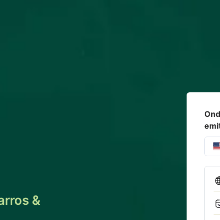
Onde
emi
arros &