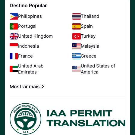
Destino Popular
Philippines
Thailand
Portugal
Spain
United Kingdom
Turkey
Indonesia
Malaysia
France
Greece
United Arab
United States of
Emirates
America
Mostrar mais