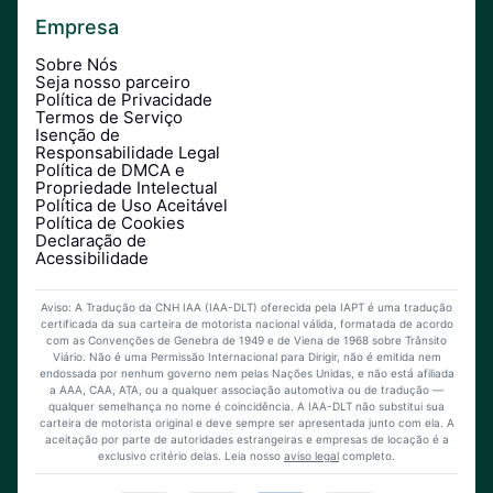
Empresa
Sobre Nós
Seja nosso parceiro
Política de Privacidade
Termos de Serviço
Isenção de
Responsabilidade Legal
Política de DMCA e
Propriedade Intelectual
Política de Uso Aceitável
Política de Cookies
Declaração de
Acessibilidade
Aviso: A Tradução da CNH IAA (IAA-DLT) oferecida pela IAPT é uma tradução
certificada da sua carteira de motorista nacional válida, formatada de acordo
com as Convenções de Genebra de 1949 e de Viena de 1968 sobre Trânsito
Viário. Não é uma Permissão Internacional para Dirigir, não é emitida nem
endossada por nenhum governo nem pelas Nações Unidas, e não está afiliada
a AAA, CAA, ATA, ou a qualquer associação automotiva ou de tradução —
qualquer semelhança no nome é coincidência. A IAA-DLT não substitui sua
carteira de motorista original e deve sempre ser apresentada junto com ela. A
aceitação por parte de autoridades estrangeiras e empresas de locação é a
exclusivo critério delas. Leia nosso
aviso legal
completo.