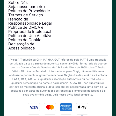
Sobre Nós
Seja nosso parceiro
Política de Privacidade
Termos de Serviço
Isenção de
Responsabilidade Legal
Política de DMCA e
Propriedade Intelectual
Política de Uso Aceitável
Política de Cookies
Declaração de
Acessibilidade
Aviso: A Tradução da CNH IAA (IAA-DLT) oferecida pela IAPT é uma tradução
certificada da sua carteira de motorista nacional válida, formatada de acordo
com as Convenções de Genebra de 1949 e de Viena de 1968 sobre Trânsito
Viário. Não é uma Permissão Internacional para Dirigir, não é emitida nem
endossada por nenhum governo nem pelas Nações Unidas, e não está afiliada
a AAA, CAA, ATA, ou a qualquer associação automotiva ou de tradução —
qualquer semelhança no nome é coincidência. A IAA-DLT não substitui sua
carteira de motorista original e deve sempre ser apresentada junto com ela. A
aceitação por parte de autoridades estrangeiras e empresas de locação é a
exclusivo critério delas. Leia nosso
aviso legal
completo.