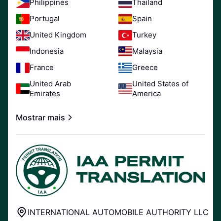
Philippines
Thailand
Portugal
Spain
United Kingdom
Turkey
Indonesia
Malaysia
France
Greece
United Arab
United States of
Emirates
America
Mostrar mais
INTERNATIONAL AUTOMOBILE AUTHORITY LLC