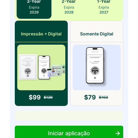
3
-Year
2
-Year
1
-Year
Expira
Expira
Expira
2029
2028
2027
Impressão + Digital
Somente Digital
$
99
$
79
$
129
$
103
Iniciar aplicação