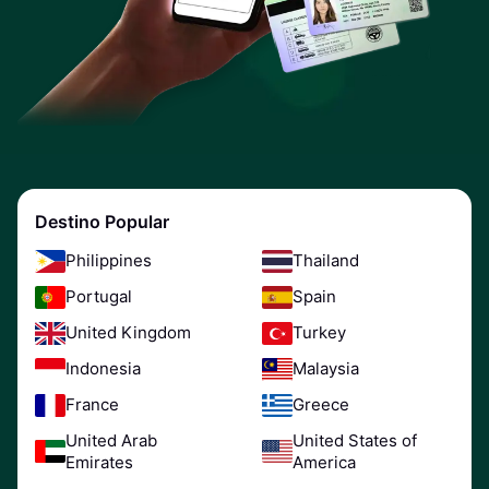
Destino Popular
Philippines
Thailand
Portugal
Spain
United Kingdom
Turkey
Indonesia
Malaysia
France
Greece
United Arab
United States of
Emirates
America