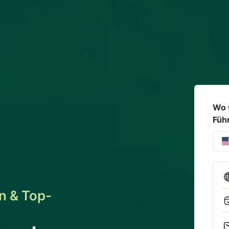
Wo 
Füh
n & Top-