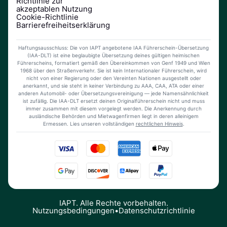
Richtlinie zur
akzeptablen Nutzung
Cookie-Richtlinie
Barrierefreiheitserklärung
Haftungsausschluss: Die von IAPT angebotene IAA Führerschein-Übersetzung
(IAA-DLT) ist eine beglaubigte Übersetzung deines gültigen heimischen
Führerscheins, formatiert gemäß den Übereinkommen von Genf 1949 und Wien
1968 über den Straßenverkehr. Sie ist kein Internationaler Führerschein, wird
nicht von einer Regierung oder den Vereinten Nationen ausgestellt oder
anerkannt, und sie steht in keiner Verbindung zu AAA, CAA, ATA oder einer
anderen Automobil- oder Übersetzungsvereinigung — jede Namensähnlichkeit
ist zufällig. Die IAA-DLT ersetzt deinen Originalführerschein nicht und muss
immer zusammen mit diesem vorgelegt werden. Die Anerkennung durch
ausländische Behörden und Mietwagenfirmen liegt in deren alleinigem
Ermessen. Lies unseren vollständigen
rechtlichen Hinweis
.
IAPT. Alle Rechte vorbehalten.
Nutzungsbedingungen
•
Datenschutzrichtlinie