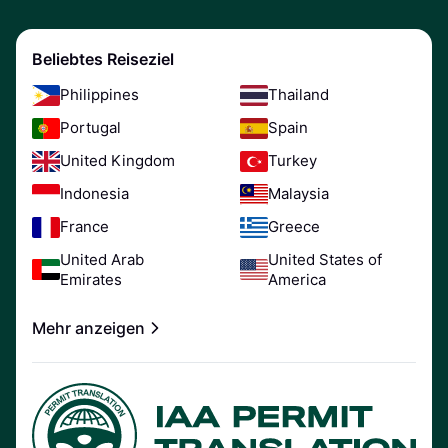
Beliebtes Reiseziel
Philippines
Thailand
Portugal
Spain
United Kingdom
Turkey
Indonesia
Malaysia
France
Greece
United Arab
United States of
Emirates
America
Mehr anzeigen