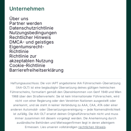
Unternehmen
Über uns
Partner werden
Datenschutzrichtlinie
Nutzungsbedingungen
Rechtlicher Hinweis
DMCA- und geistiges
Eigentumsrecht-
Richtlinie
Richtlinie zur
akzeptablen Nutzung
Cookie-Richtlinie
Barrierefreiheitserklärung
Haftungsausschluss: Die von IAPT angebotene IAA Führerschein-Übersetzung
(IAA-DLT) ist eine beglaubigte Übersetzung deines gültigen heimischen
Führerscheins, formatiert gemäß den Übereinkommen von Genf 1949 und Wien
1968 über den Straßenverkehr. Sie ist kein Internationaler Führerschein, wird
nicht von einer Regierung oder den Vereinten Nationen ausgestellt oder
anerkannt, und sie steht in keiner Verbindung zu AAA, CAA, ATA oder einer
anderen Automobil- oder Übersetzungsvereinigung — jede Namensähnlichkeit
ist zufällig. Die IAA-DLT ersetzt deinen Originalführerschein nicht und muss
immer zusammen mit diesem vorgelegt werden. Die Anerkennung durch
ausländische Behörden und Mietwagenfirmen liegt in deren alleinigem
Ermessen. Lies unseren vollständigen
rechtlichen Hinweis
.