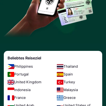
Beliebtes Reiseziel
Philippines
Thailand
Portugal
Spain
United Kingdom
Turkey
Indonesia
Malaysia
France
Greece
United Arab
United States of