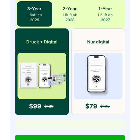
3
-Year
2
-Year
1
-Year
Läuft ab
Läuft ab
Läuft ab
2029
2028
2027
Druck + Digital
Nur digital
$
99
$
79
$
129
$
103