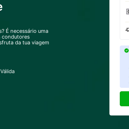
e
s? É necessário uma
s condutores
sfruta da tua viagem
Válida