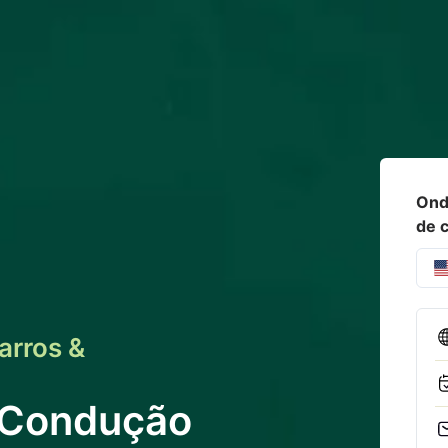
Onde
de 
arros &
 Condução