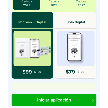
Caduca
Caduca
Caduca
2029
2028
2027
Impreso + Digital
Solo digital
$
99
$
79
$
129
$
103
Iniciar aplicación