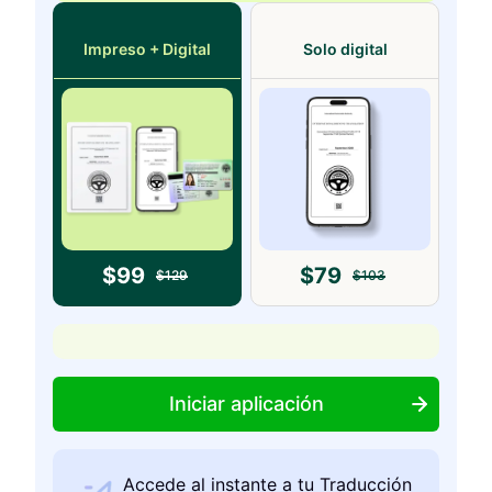
Impreso + Digital
Solo digital
$
99
$
79
$
129
$
103
Iniciar aplicación
Accede al instante a tu Traducción