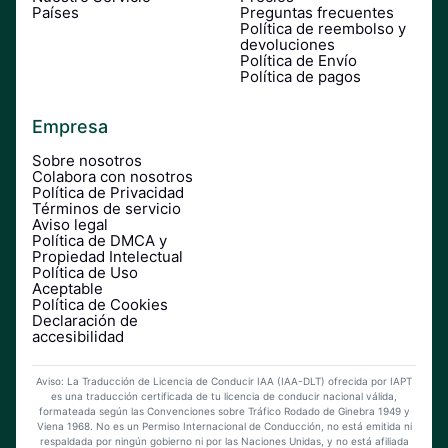
Países
Preguntas frecuentes
Política de reembolso y
devoluciones
Política de Envío
Política de pagos
Empresa
Sobre nosotros
Colabora con nosotros
Política de Privacidad
Términos de servicio
Aviso legal
Política de DMCA y
Propiedad Intelectual
Política de Uso
Aceptable
Política de Cookies
Declaración de
accesibilidad
Aviso: La Traducción de Licencia de Conducir IAA (IAA-DLT) ofrecida por IAPT
es una traducción certificada de tu licencia de conducir nacional válida,
formateada según las Convenciones sobre Tráfico Rodado de Ginebra 1949 y
Viena 1968. No es un Permiso Internacional de Conducción, no está emitida ni
respaldada por ningún gobierno ni por las Naciones Unidas, y no está afiliada