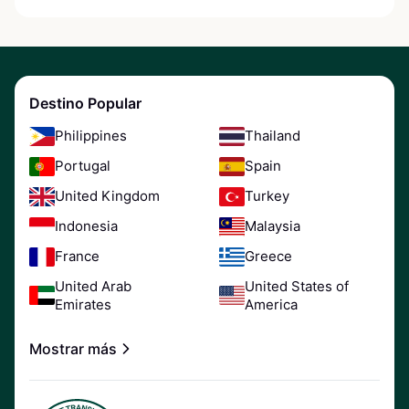
Destino Popular
Philippines
Thailand
Portugal
Spain
United Kingdom
Turkey
Indonesia
Malaysia
France
Greece
United Arab
United States of
Emirates
America
Mostrar más