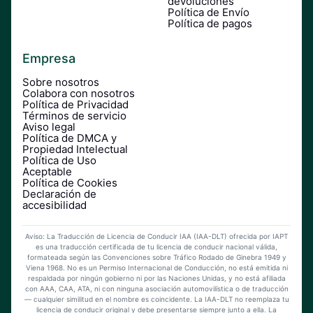
devoluciones
Política de Envío
Política de pagos
Empresa
Sobre nosotros
Colabora con nosotros
Política de Privacidad
Términos de servicio
Aviso legal
Política de DMCA y
Propiedad Intelectual
Política de Uso
Aceptable
Política de Cookies
Declaración de
accesibilidad
Aviso: La Traducción de Licencia de Conducir IAA (IAA-DLT) ofrecida por IAPT
es una traducción certificada de tu licencia de conducir nacional válida,
formateada según las Convenciones sobre Tráfico Rodado de Ginebra 1949 y
Viena 1968. No es un Permiso Internacional de Conducción, no está emitida ni
respaldada por ningún gobierno ni por las Naciones Unidas, y no está afiliada
con AAA, CAA, ATA, ni con ninguna asociación automovilística o de traducción
— cualquier similitud en el nombre es coincidente. La IAA-DLT no reemplaza tu
licencia de conducir original y debe presentarse siempre junto a ella. La