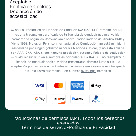
Aceptable
Política de Cookies
Declaración de
accesibilidad
Aviso: La Traducción de Licencia de Conducir IAA (IAA-DLT) ofrecida por IAPT
es una traducción certificada de tu licencia de conducir nacional válida,
formateada según las Convenciones sobre Tráfico Rodado de Ginebra 1949 y
Viena 1968. No es un Permiso Internacional de Conducción, no está emitida ni
respaldada por ningún gobierno ni por las Naciones Unidas, y no está afiliada
con AAA, CAA, ATA, ni con ninguna asociación automovilística o de traducción
— cualquier similitud en el nombre es coincidente. La IAA-DLT no reemplaza tu
licencia de conducir original y debe presentarse siempre junto a ella. La
aceptación por parte de autoridades extranjeras y empresas de alquiler queda
a su exclusiva discreción. Lee nuestro
aviso legal
completo.
Traducciones de permisos IAPT. Todos los derechos
reservados.
Términos de servicio
•
Política de Privacidad