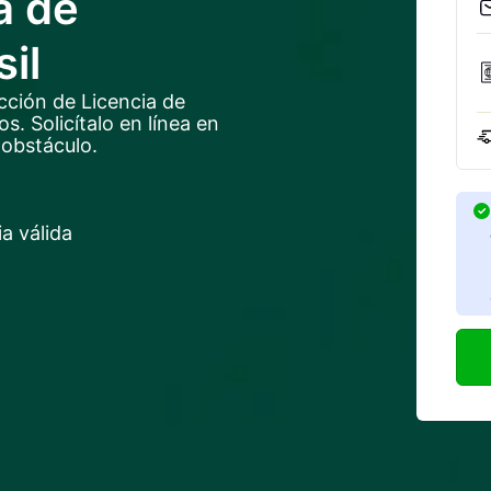
a de
il
cción de Licencia de
. Solicítalo en línea en
 obstáculo.
a válida