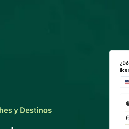
¿Dó
lice
ches y Destinos