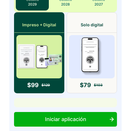
2029
2028
2027
Impreso + Digital
Solo digital
$
99
$
79
$
129
$
103
Iniciar aplicación