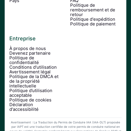
Pays
FAQ
Politique de
remboursement et de
retour
Politique d'expédition
Politique de paiement
Entreprise
À propos de nous
Devenez partenaire
Politique de
confidentialité
Conditions d'utilisation
Avertissement légal
Politique de la DMCA et
de la propriété
intellectuelle
Politique d’utilisation
acceptable
Politique de cookies
Déclaration
d'accessibilité
Avertissement : La Traduction du Permis de Conduire IAA (IAA-DLT) proposée
par IAPT est une traduction certifiée de votre permis de conduire national en
cours de validité, formatée conformément aux Conventions de Genève 1949 et