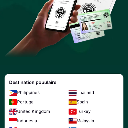
Destination populaire
Philippines
Thailand
Portugal
Spain
United Kingdom
Turkey
Indonesia
Malaysia