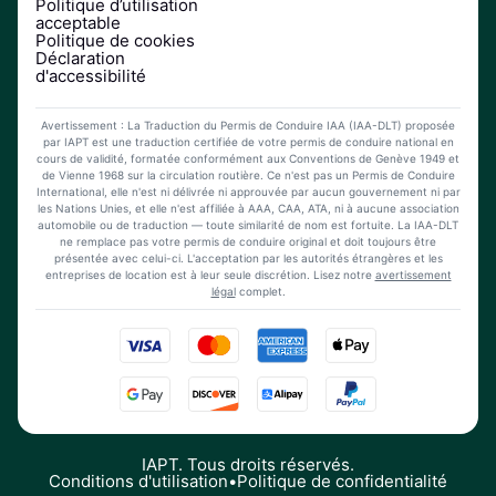
Politique d’utilisation
acceptable
Politique de cookies
Déclaration
d'accessibilité
Avertissement : La Traduction du Permis de Conduire IAA (IAA-DLT) proposée
par IAPT est une traduction certifiée de votre permis de conduire national en
cours de validité, formatée conformément aux Conventions de Genève 1949 et
de Vienne 1968 sur la circulation routière. Ce n'est pas un Permis de Conduire
International, elle n'est ni délivrée ni approuvée par aucun gouvernement ni par
les Nations Unies, et elle n'est affiliée à AAA, CAA, ATA, ni à aucune association
automobile ou de traduction — toute similarité de nom est fortuite. La IAA-DLT
ne remplace pas votre permis de conduire original et doit toujours être
présentée avec celui-ci. L'acceptation par les autorités étrangères et les
entreprises de location est à leur seule discrétion. Lisez notre
avertissement
légal
complet.
IAPT. Tous droits réservés.
Conditions d'utilisation
•
Politique de confidentialité