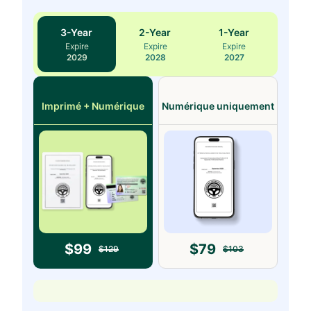
3
-Year
2
-Year
1
-Year
Expire
Expire
Expire
2029
2028
2027
Imprimé + Numérique
Numérique uniquement
$
99
$
79
$
129
$
103